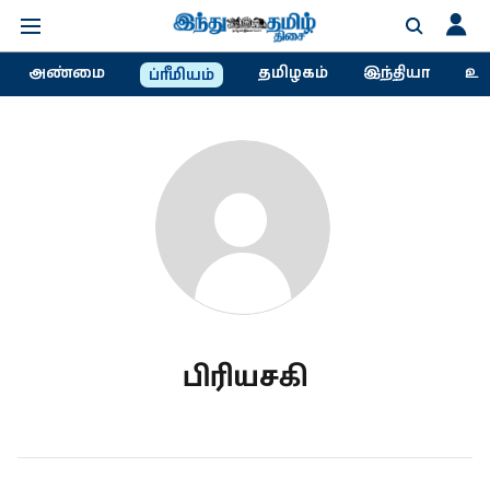
அண்மை
தமிழகம்
இந்தியா
உல
ப்ரீமியம்
பிரியசகி