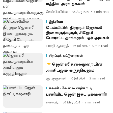
மத்திய அரசு தகவல்
செய்திப்பிரிவு
05 Aug 2026
1
min read
இந்தியா
டெல்லியில் திரளும் ஜென்ஸீ
இளைஞர்களும், சிஜேபி
போராட்ட தாக்கமும் - ஓர் அலசல்
பாரதி ஆனந்த்
22 Jul 2026
5
min read
சிறப்புக் கட்டுரைகள்
ஜென் ஸீ தலைமுறையின்
அரசியலும் கருத்தியலும்
ஞா.குருசாமி
10 Jul 2026
3
min read
கல்வி - வேலை வழிகாட்டி
பணியிட ஜென் இசட் டிக்‌ஷனரி!
ஸ்பைடி
20 May 2026
1
min read