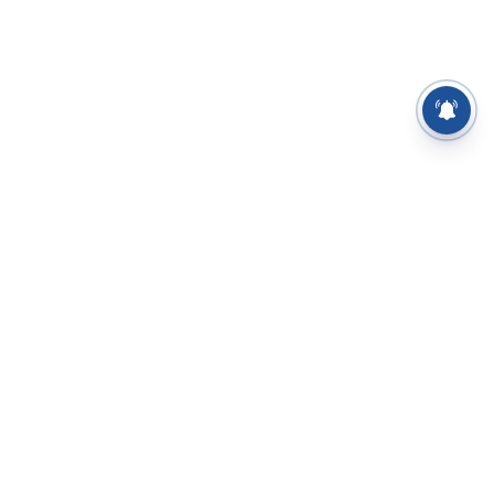
⌄
செய்திகள்