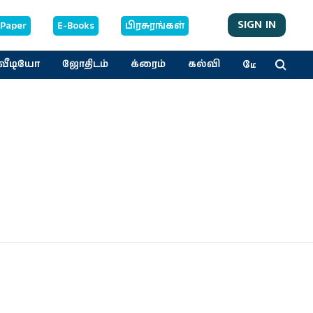
SIGN IN
-Paper
E-Books
பிரசுரங்கள்
மேலும்
வீடியோ
ஜோதிடம்
க்ரைம்
கல்வி