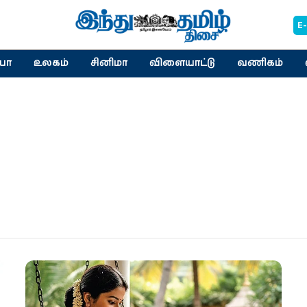
E
யா
உலகம்
சினிமா
விளையாட்டு
வணிகம்