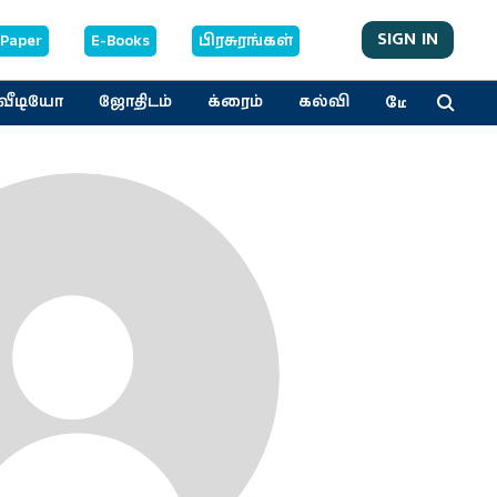
SIGN IN
-Paper
E-Books
பிரசுரங்கள்
மேலும்
வீடியோ
ஜோதிடம்
க்ரைம்
கல்வி