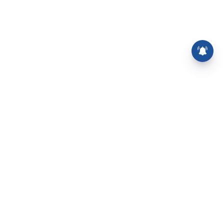
த்துப் பேழை
வீடியோக்கள்
யங்கம்
அரசியல்