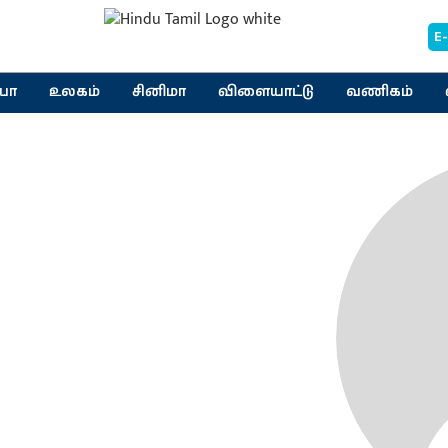
E
யா
உலகம்
சினிமா
விளையாட்டு
வணிகம்