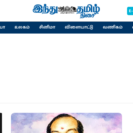
E
யா
உலகம்
சினிமா
விளையாட்டு
வணிகம்