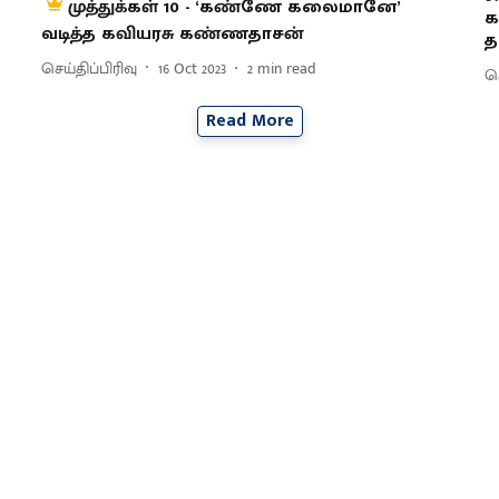
முத்துக்கள் 10 - ‘கண்ணே கலைமானே’
க
வடித்த கவியரசு கண்ணதாசன்
த
செய்திப்பிரிவு
16 Oct 2023
2
min read
செ
Read More