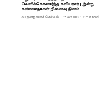
வெளிக்கொணர்ந்த கவியரசர் | இன்று
கண்ணதாசன் நினைவு தினம்
சுப.ஜனநாயகச் செல்வம்
17 Oct 2023
2
min read