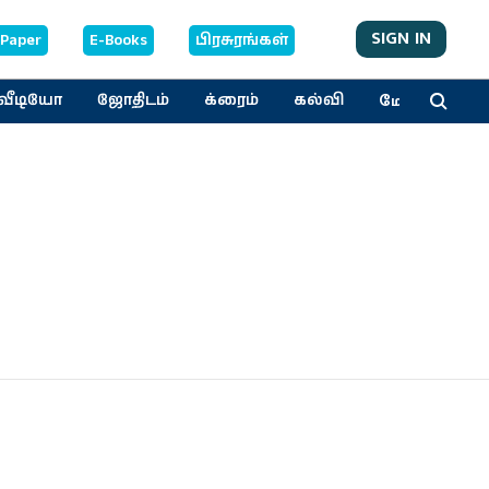
SIGN IN
-Paper
E-Books
பிரசுரங்கள்
மேலும்
வீடியோ
ஜோதிடம்
க்ரைம்
கல்வி