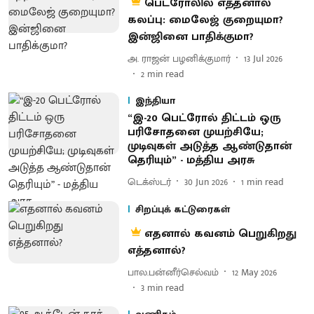
பெட்ரோலில் எத்தனால்
கலப்பு: மைலேஜ் குறையுமா?
இன்ஜினை பாதிக்குமா?
அ. ராஜன் பழனிக்குமார்
13 Jul 2026
2
min read
இந்தியா
“இ-20 பெட்ரோல் திட்டம் ஒரு
பரிசோதனை முயற்சியே;
முடிவுகள் அடுத்த ஆண்டுதான்
தெரியும்” - மத்திய அரசு
டெக்ஸ்டர்
30 Jun 2026
1
min read
சிறப்புக் கட்டுரைகள்
எதனால் கவனம் பெறுகிறது
எத்தனால்?
பால.பன்னீர்செல்வம்
12 May 2026
3
min read