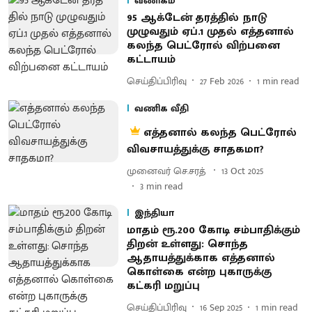
வணிகம்
95 ஆக்​டேன் தரத்​தில் நாடு
முழுவதும் ஏப்.1 முதல் எத்தனால்
கலந்த பெட்ரோல் விற்பனை
கட்டாயம்
செய்திப்பிரிவு
27 Feb 2026
1
min read
வணிக வீதி
எத்தனால் கலந்த பெட்ரோல்
விவசாயத்துக்கு சாதகமா?
முனைவர் செ.சரத்
13 Oct 2025
3
min read
இந்தியா
மாதம் ரூ.200 கோடி சம்பாதிக்கும்
திறன் உள்ளது: சொந்த
ஆதாயத்துக்காக எத்தனால்
கொள்கை என்ற புகாருக்கு
கட்கரி மறுப்பு
செய்திப்பிரிவு
16 Sep 2025
1
min read