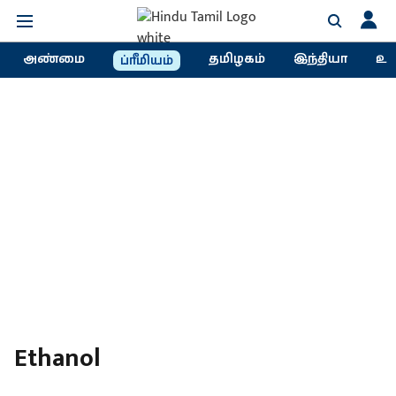
அண்மை
தமிழகம்
இந்தியா
உல
ப்ரீமியம்
Ethanol