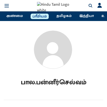
அண்மை
தமிழகம்
இந்தியா
உல
ப்ரீமியம்
பால.பன்னீர்செல்வம்