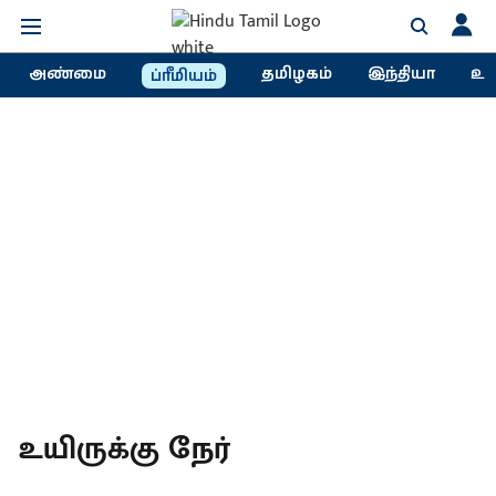
அண்மை
தமிழகம்
இந்தியா
உல
ப்ரீமியம்
உயிருக்கு நேர்