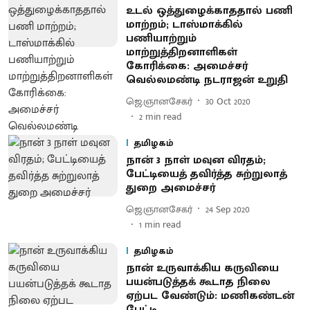
உடல் ஒத்துழைக்காததால் பணி
மாற்றம்; டாஸ்மாக்கில்
பணியாற்றும்
மாற்றுத்திறனாளிகள்
கோரிக்கை: அமைச்சர்
வெல்லமண்டி நடராஜன் உறுதி
ஜெ.ஞானசேகர்
30 Oct 2020
2
min read
தமிழகம்
நான் 3 நாள் மவுன விரதம்;
பேட்டியைத் தவிர்த்த சுற்றுலாத்
துறை அமைச்சர்
ஜெ.ஞானசேகர்
24 Sep 2020
1
min read
தமிழகம்
நான் உருவாக்கிய கருவியை
பயன்படுத்தக் கூடாத நிலை
ஏற்பட வேண்டும்: மணிகண்டன்
பேட்டி