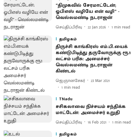
“திமுகவில் சேரமாட்டேன்;
ஓபிஎஸ் வழியே என் வழி” -
வெல்லமண்டி நடராஜன்
செய்திப்பிரிவு
22 Jan 2026
1
min read
தமிழகம்
திருச்சி காங்கிரஸ் எம்.பி.யைக்
கண்டுபிடித்து தருவோருக்கு ரூ.1
லட்சம் பரிசு: அமைச்சர்
வெல்லமண்டி நடராஜன்
கிண்டல்
ஜெ.ஞானசேகர்
23 Mar 2021
1
min read
TNadu
சசிகலாவை நிச்சயம் சந்திக்க
மாட்டேன்: அமைச்சர் உறுதி
செய்திப்பிரிவு
16 Feb 2021
1
min read
தமிழகம்