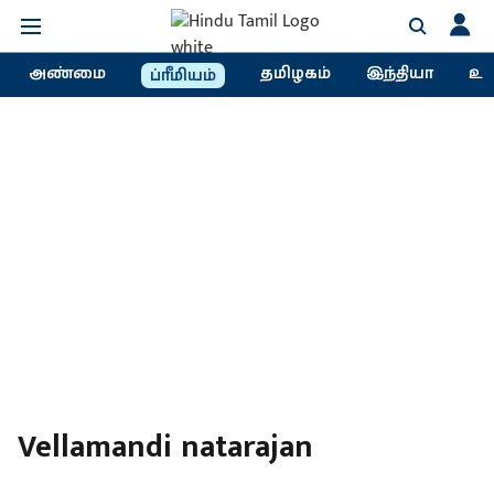
அண்மை
தமிழகம்
இந்தியா
உல
ப்ரீமியம்
Vellamandi natarajan