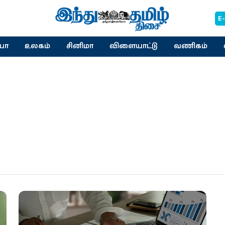
E
யா
உலகம்
சினிமா
விளையாட்டு
வணிகம்