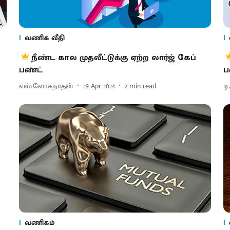
வணிக வீதி
நீண்ட கால முதலீட்டுக்கு ஏற்ற லார்ஜ் கேப்
பண்ட்
ப
எஸ்.லோகநாதன்
29 Apr 2024
2
min read
ட
வணிகம்