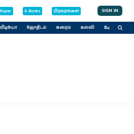
SIGN IN
-Paper
E-Books
பிரசுரங்கள்
மேலும்
வீடியோ
ஜோதிடம்
க்ரைம்
கல்வி