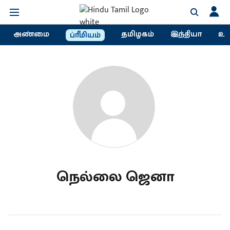
அண்மை
தமிழகம்
இந்தியா
உல
ப்ரீமியம்
நெல்லை ஜெனா