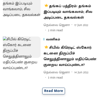
தங்கப் பத்திரம்: தங்கம்
இப்படியும் வாங்கலாம்; சில
அடிப்படை தகவல்கள்
நெல்லை ஜெனா
17 Jun 2022
2
min read
வணிகம்
சிபில் கிரெடிட் ஸ்கோர்:
கடனை திருப்பிச்
செலுத்தினாலும் மதிப்பெண்
குறைய வாய்ப்புண்டா?
நெல்லை ஜெனா
14 Jun 2022
3
min read
Read More