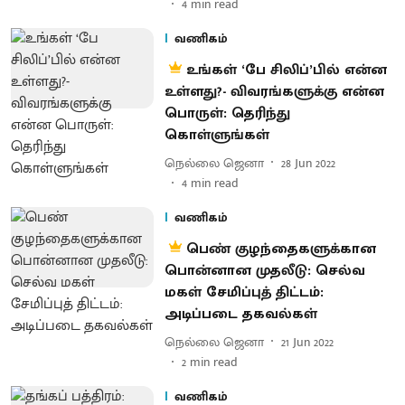
4
min read
வணிகம்
உங்கள் ‘பே சிலிப்’பில் என்ன
உள்ளது?- விவரங்களுக்கு என்ன
பொருள்: தெரிந்து
கொள்ளுங்கள்
நெல்லை ஜெனா
28 Jun 2022
4
min read
வணிகம்
பெண் குழந்தைகளுக்கான
பொன்னான முதலீடு: செல்வ
மகள் சேமிப்புத் திட்டம்:
அடிப்படை தகவல்கள்
நெல்லை ஜெனா
21 Jun 2022
2
min read
வணிகம்