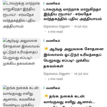
வணிகம்
டாலருக்கு மாற்றாக மாறுகிறதா
இந்திய ரூபாய்? - சர்வதேச
வர்த்தகத்தில் புதிய அத்தியாயம்
நெல்லை ஜெனா
19 Jul 2022
3
min read
வணிகம்
ஆர்டிஓ அலுவலக சோதனை
இல்லாமல் ஓட்டுநர் உரிமத்தைப்
பெறுவது எப்படி?- முக்கிய
தகவல்கள்
நெல்லை ஜெனா
06 Jul 2022
2
min read
வணிகம்
தங்க நகைக் கடன்:
வாங்குவது எளிது ஆனால்...