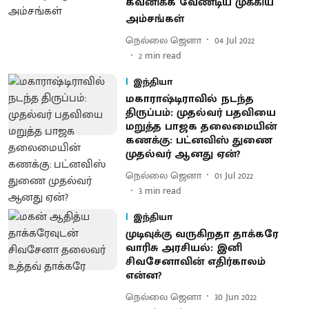
கவனிக்க வேண்டிய முக்கிய
அம்சங்கள்
நெல்லை ஜெனா
04 Jul 2022
2
min read
இந்தியா
மகாராஷ்டிராவில் நடந்த
திருப்பம்: முதல்வர் பதவியை
மறுத்த பாஜக தலைமையின்
கணக்கு: பட்னவிஸ் துணை
முதல்வர் ஆனது ஏன்?
நெல்லை ஜெனா
01 Jul 2022
3
min read
இந்தியா
முடிவுக்கு வருகிறதா தாக்கரே
வாரிசு அரசியல்: இனி
சிவசேனாவின் எதிர்காலம்
என்ன?
நெல்லை ஜெனா
30 Jun 2022