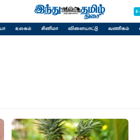
E
யா
உலகம்
சினிமா
விளையாட்டு
வணிகம்