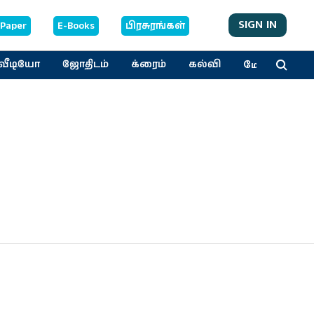
SIGN IN
-Paper
E-Books
பிரசுரங்கள்
மேலும்
வீடியோ
ஜோதிடம்
க்ரைம்
கல்வி