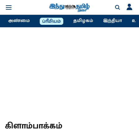
அண்மை
தமிழகம்
இந்தியா
உல
ப்ரீமியம்
கிளாம்பாக்கம்