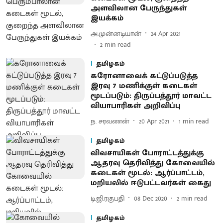
அளவிலான பேருந்துகள்
இயக்கம்
அ.முன்னடியான்
24 Apr 2021
2
min read
தமிழகம்
கரோனாவைக் கட்டுப்படுத்த
இரவு 7 மணிக்குள் கடைகள்
மூடப்படும்: திருப்பத்தூர் மாவட்ட
வியாபாரிகள் அறிவிப்பு
ந. சரவணன்
20 Apr 2021
1
min read
தமிழகம்
விவசாயிகள் போராட்டத்துக்கு
ஆதரவு தெரிவித்து கோவையில்
கடைகள் மூடல்: ஆர்ப்பாட்டம்,
மறியலில் ஈடுபட்டவர்கள் கைது
டி.ஜி.ரகுபதி
08 Dec 2020
2
min read
தமிழகம்