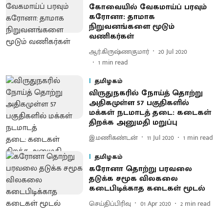
கோவையில் வேகமாய்ப் பரவும்
கரோனா: தாமாக
நிறுவனங்களை மூடும்
வணிகர்கள்
ஆர்.கிருஷ்ணகுமார்
20 Jul 2020
1
min read
தமிழகம்
விருதுநகரில் நோய்த் தொற்று
அதிகமுள்ள 57 பகுதிகளில்
மக்கள் நடமாடத் தடை: கடைகள்
திறக்க அனுமதி மறுப்பு
இ.மணிகண்டன்
11 Jul 2020
1
min read
தமிழகம்
கரோனா தொற்று பரவலை
தடுக்க சமூக விலகலை
கடைபிடிக்காத கடைகள் மூடல்
செய்திப்பிரிவு
01 Apr 2020
2
min read