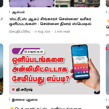
ஆல்பம்
.?
‘ஸ்ட்ரீட்ஸ் ஆஃப் சிங்காரச் சென்னை’ வசீகர
ஒளிப்படங்கள்! - சென்னை தினம் ஸ்பெஷல்
ம
செய்திப்பிரிவு
17 Aug 2024
3
min read
க
இளமை புதுமை
ஒ