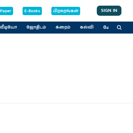
SIGN IN
-Paper
E-Books
பிரசுரங்கள்
மேலும்
வீடியோ
ஜோதிடம்
க்ரைம்
கல்வி