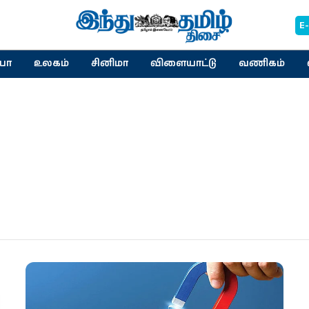
E
யா
உலகம்
சினிமா
விளையாட்டு
வணிகம்