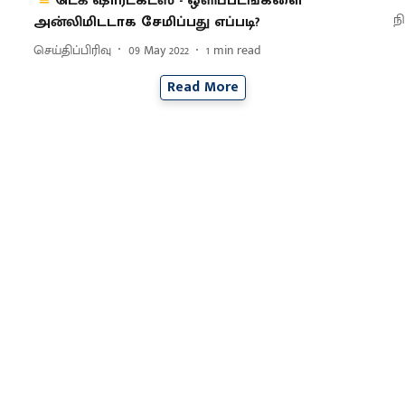
டெக் ஷார்ட்கட்ஸ் - ஒளிப்படங்களை
ந
அன்லிமிடடாக சேமிப்பது எப்படி?
செய்திப்பிரிவு
09 May 2022
1
min read
Read More