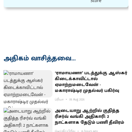
அதிகம் வாசித்தவை...
‘ராமாயணா’ படத்துக்கு ஆஸ்கர்
கிடைக்காவிட்டால்
ஏமாற்றமடைவேன் -
மகாராஷ்டிர முதல்வர் பகிர்வு
ப்ரியா
06 Aug 2026
அடையாறு ஆற்றில் குதித்த
ரிசர்வ் வங்கி அதிகாரி: 2
நாட்களாக தேடும் பணி தீவிரம்
செய்திப்பிரிவு
16 hours ago