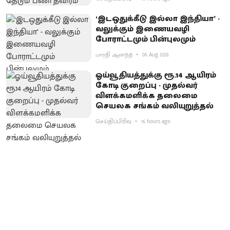
‘இடஒதுக்கீடு இல்லா இந்தியா’ -
வலுக்கும் இணையவழி
போராட்டமும் பின்புலமும்
பாரதி ஆனந்த்
06 Aug 2026
ஓய்வூதியத்துக்கு ரூ.14 ஆயிரம்
கோடி குறைப்பு - முதல்வர்
விளக்கமளிக்க தலைமை
செயலக சங்கம் வலியுறுத்தல்
செய்திப்பிரிவு
16 hours ago