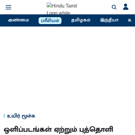
அண்மை
தமிழகம்
இந்தியா
உல
ப்ரீமியம்
உயிர் மூச்சு
ஒளிப்படங்கள் ஏற்றும் புத்தொளி