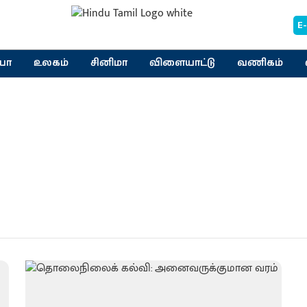
E
யா
உலகம்
சினிமா
விளையாட்டு
வணிகம்