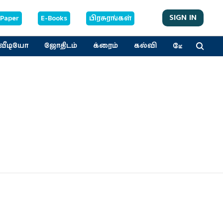
SIGN IN
-Paper
E-Books
பிரசுரங்கள்
மேலும்
வீடியோ
ஜோதிடம்
க்ரைம்
கல்வி