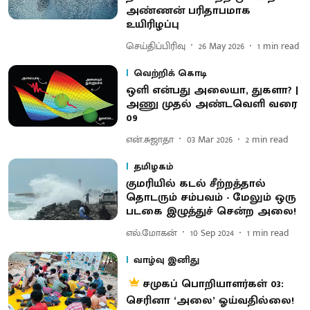
அண்ணன் பரிதாபமாக
உயிரிழப்பு
செய்திப்பிரிவு
26 May 2026
1
min read
வெற்றிக் கொடி
ஒளி என்பது அலையா, துகளா? |
அணு முதல் அண்டவெளி வரை
09
என்.சுஜாதா
03 Mar 2026
2
min read
தமிழகம்
குமரியில் கடல் சீற்றத்தால்
தொடரும் சம்பவம் - மேலும் ஒரு
படகை இழுத்துச் சென்ற அலை!
எல்.மோகன்
10 Sep 2024
1
min read
வாழ்வு இனிது
சமுகப் பொறியாளர்கள் 03:
செரினா ‘அலை’ ஓய்வதில்லை!