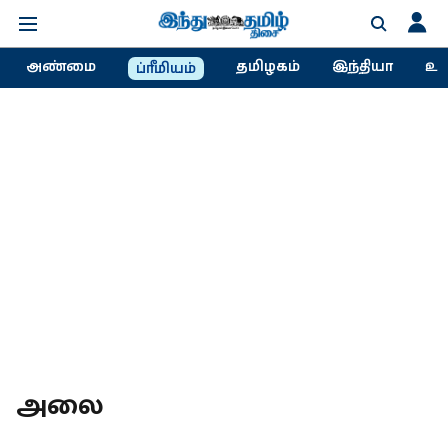
அண்மை
தமிழகம்
இந்தியா
உல
ப்ரீமியம்
அலை