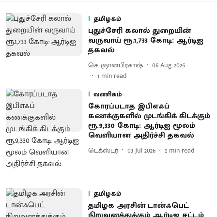
தமிழகம்
புதுச்சேரி கலால் துறையின்
வருவாய் ரூ.1,733 கோடி: ஆர்டிஐ
தகவல்
செ. ஞானபிரகாஷ்
06 Aug 2026
1
min read
வணிகம்
கோரப்படாத இபிஎஃப்
கணக்குகளில் முடங்கிக் கிடக்கும்
ரூ.9,330 கோடி: ஆர்டிஐ மூலம்
வெளியான அதிர்ச்சி தகவல்
டெக்ஸ்டர்
03 Jul 2026
2
min read
தமிழகம்
தமிழக அரசின் டான்ஃபெட்
நிறுவனத்துக்கும் ஆர்டிஐ சட்டம்