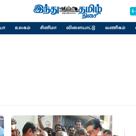
E
யா
உலகம்
சினிமா
விளையாட்டு
வணிகம்