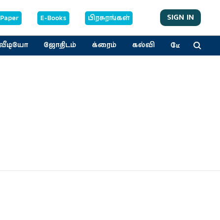
SIGN IN
-Paper
E-Books
பிரசுரங்கள்
மேலும்
வீடியோ
ஜோதிடம்
க்ரைம்
கல்வி