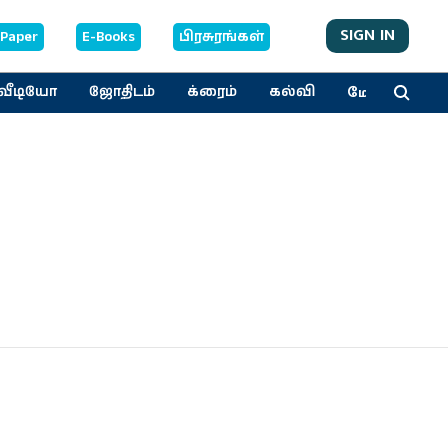
SIGN IN
-Paper
E-Books
பிரசுரங்கள்
மேலும்
வீடியோ
ஜோதிடம்
க்ரைம்
கல்வி