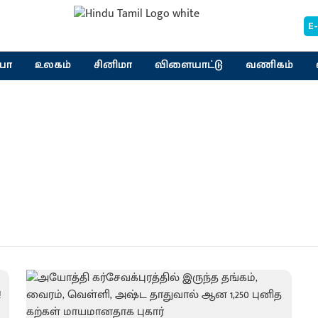
E
யா
உலகம்
சினிமா
விளையாட்டு
வணிகம்