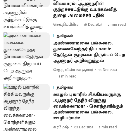
விவகாரம்: ஆளுநரின்
குற்றச்சாட்டுக்கு உயர்கல்வித்
துறை அமைச்சர் பதில்
செய்திப்பிரிவு
19 Dec 2024
2
min read
தமிழகம்
அண்ணாமலை பல்கலை.
துணைவேந்தர் நியமனம்:
தேடுதல் குழுவை திரும்பப் பெற
ஆளுநர் அறிவுறுத்தல்
ஜெ.கு.லிஸ்பன் குமார்
18 Dec 2024
1
min read
தமிழகம்
ஊழல் புகாரில் சிக்கியவருக்கு
ஆளுநர் தேநீர் விருந்து
வைக்கலாமா? - கொந்தளிக்கும்
அண்ணாமலை பல்கலை.
ஊழியர்கள்!
க.ரமேஷ்
03 Dec 2024
2
min read