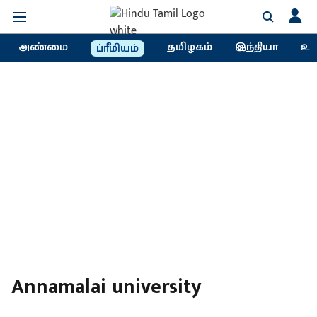
அண்மை
தமிழகம்
இந்தியா
உல
ப்ரீமியம்
Annamalai university