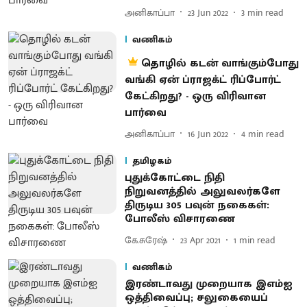
அனிகாப்பா
23 Jun 2022
3
min read
வணிகம்
தொழில் கடன் வாங்கும்போது
வங்கி ஏன் ப்ராஜக்ட் ரிப்போர்ட்
கேட்கிறது? - ஒரு விரிவான
பார்வை
அனிகாப்பா
16 Jun 2022
4
min read
தமிழகம்
புதுக்கோட்டை நிதி
நிறுவனத்தில் அலுவலர்களே
திருடிய 305 பவுன் நகைகள்:
போலீஸ் விசாரணை
கே.சுரேஷ்
23 Apr 2021
1
min read
வணிகம்
இரண்டாவது முறையாக இஎம்ஐ
ஒத்திவைப்பு; சலுகையைப்