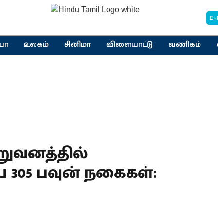
E-
யா
உலகம்
சினிமா
விளையாட்டு
வணிகம்
ிறுவனத்தில்
 305 பவுன் நகைகள்: