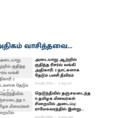
திகம் வாசித்தவை...
அடையாறு ஆற்றில்
குதித்த ரிசர்வ் வங்கி
அதிகாரி: 2 நாட்களாக
தேடும் பணி தீவிரம்
செய்திப்பிரிவு
07 Aug 2026
நெடுந்தீவில் தஞ்சமடைந்த
11 தமிழக மீனவர்கள்
சிறையில் அடைப்பு:
ராமேசுவரத்தில் இன்று
வேலைநிறுத்தம்
செய்திப்பிரிவு
18 hours ago