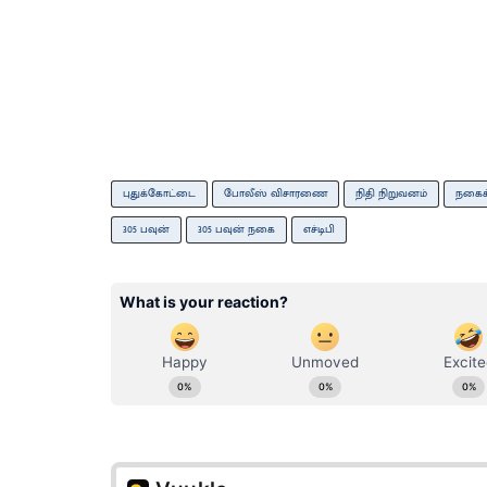
புதுக்கோட்டை
போலீஸ் விசாரணை
நிதி நிறுவனம்
நகைக
305 பவுன்
305 பவுன் நகை
எச்டிபி