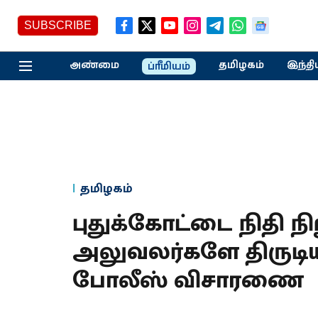
SUBSCRIBE
அண்மை
தமிழகம்
இந்தி
ப்ரீமியம்
தமிழகம்
புதுக்கோட்டை நிதி ந
அலுவலர்களே திருடிய
போலீஸ் விசாரணை