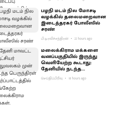
பழநி மடம் நில மோசடி
வழக்கில் தலைமறைவான
இடைத்தரகர் போலீஸில்
சரண்
பி.டி.ரவிச்சந்திரன்
22 hours ago
மலைக்கிராம மக்களை
வனப்பகுதியில் இருந்து
வெளியேற்ற கூடாது:
தேனியில் நடந்த
பெருந்திரள்
செய்திப்பிரிவு
18 hours ago
ஆர்ப்பாட்டத்தில்
வலியுறுத்தல்