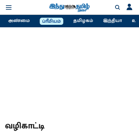
அண்மை
தமிழகம்
இந்தியா
உல
ப்ரீமியம்
வழிகாட்டி