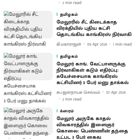
2
min read
தமிழகம்
மேலூரில் சீட் கிடைக்காத
விரக்தியில் புதிய கட்சி
தொடங்கிய காங்கிரஸ் நிர்வாகி
கி.மகாராஜன்
09 Apr 2026
1
min read
தமிழகம்
மேலூர் காங். வேட்பாளருக்கு
நிர்வாகிகள் கடும் எதிர்ப்பு:
சுயேச்சையாக காங்கிரஸ்
கட்சியினர் 3 பேர் மனு தாக்கல்
சுப.ஜனநாயக செல்வம்
07 Apr 2026
2
min read
க்ரைம்
மேலூர் அருகே காதல்
விவகாரத்தில் இளைஞர்
கொலை: பெண்ணின் தந்தை
உட்பட 3 பேர் கைது