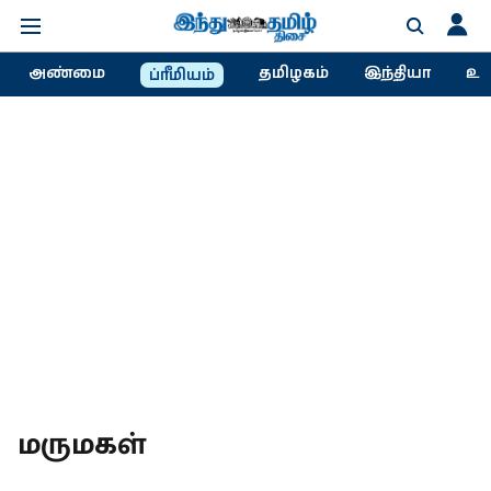
அண்மை
தமிழகம்
இந்தியா
உல
ப்ரீமியம்
மருமகள்