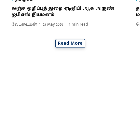
லஞ்ச ஒழிப்புத் துறை ஏடிஜிபி ஆக அருண்
த
ஐபிஎஸ் நியமனம்
ம
வேட்டையன்
25 May 2026
1
min read
செ
Read More