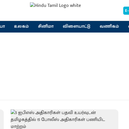
E
யா
உலகம்
சினிமா
விளையாட்டு
வணிகம்