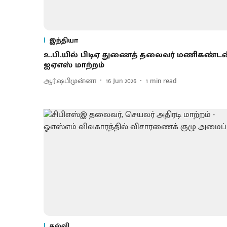
இந்தியா
உ.பி.யில் பிடிஏ துணைத் தலைவர் மணிகண்டன
ஐஏஎஸ் மாற்றம்
ஆர்.ஷபிமுன்னா
16 Jun 2026
1
min read
கல்வி