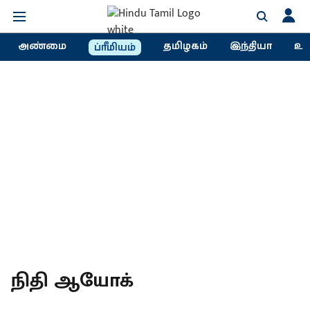
அண்மை
தமிழகம்
இந்தியா
உல
ப்ரீமியம்
நிதி ஆயோக்