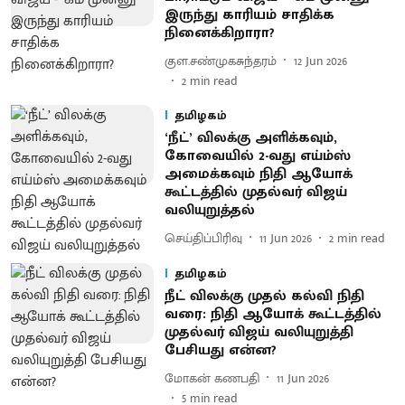
இருந்து காரியம் சாதிக்க
நினைக்கிறாரா?
குள.சண்முகசுந்தரம்
12 Jun 2026
2
min read
தமிழகம்
‘நீட்’ விலக்கு அளிக்கவும்,
கோவையில் 2-வது எய்ம்ஸ்
அமைக்கவும் நிதி ஆயோக்
கூட்டத்தில் முதல்வர் விஜய்
வலியுறுத்தல்
செய்திப்பிரிவு
11 Jun 2026
2
min read
தமிழகம்
நீட் விலக்கு முதல் கல்வி நிதி
வரை: நிதி ஆயோக் கூட்டத்தில்
முதல்வர் விஜய் வலியுறுத்தி
பேசியது என்ன?
மோகன் கணபதி
11 Jun 2026
5
min read