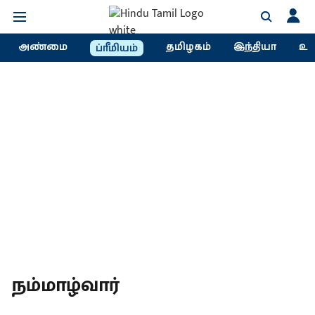
அண்மை
தமிழகம்
இந்தியா
உல
ப்ரீமியம்
நம்மாழ்வார்