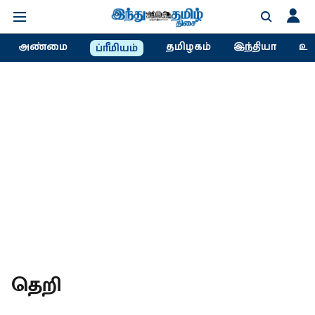
அண்மை
தமிழகம்
இந்தியா
உல
ப்ரீமியம்
தெறி