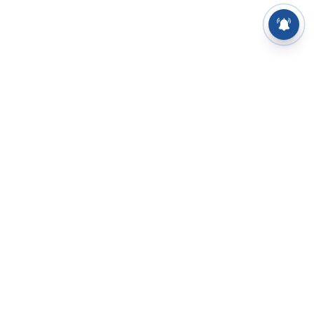
⌄
செய்திகள்
⌄
சிறப்புப் பக்கம்
⌄
சினிமா