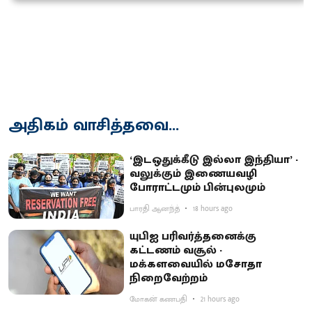
அதிகம் வாசித்தவை...
‘இடஒதுக்கீடு இல்லா இந்தியா’ -
வலுக்கும் இணையவழி
போராட்டமும் பின்புலமும்
பாரதி ஆனந்த்
18 hours ago
யுபிஐ பரிவர்த்தனைக்கு
கட்டணம் வசூல் -
மக்களவையில் மசோதா
நிறைவேற்றம்
மோகன் கணபதி
21 hours ago