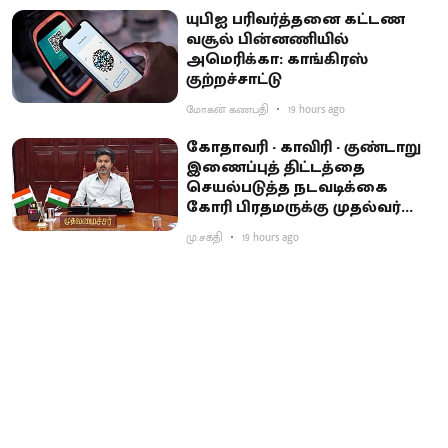
யுபிஐ பரிவர்த்தனை கட்டண
வசூல் பின்னணியில்
அமெரிக்கா: காங்கிரஸ்
குற்றச்சாட்டு
மோகன் கணபதி
19 hours ago
கோதாவரி - காவிரி - குண்டாறு
இணைப்புத் திட்டத்தை
செயல்படுத்த நடவடிக்கை
கோரி பிரதமருக்கு முதல்வர்
விஜய் கடிதம்
மு.சக்தி
19 hours ago