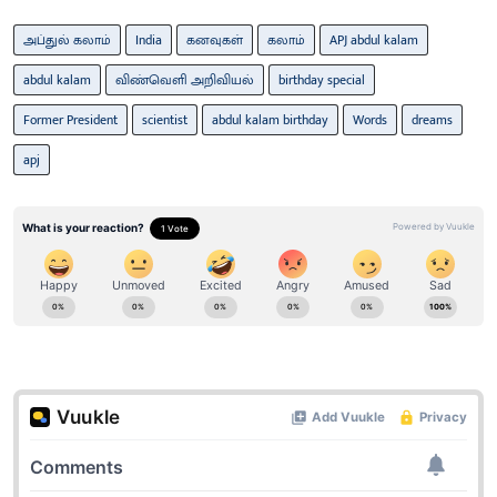
அப்துல் கலாம்
India
கனவுகள்
கலாம்
APJ abdul kalam
abdul kalam
விண்வெளி அறிவியல்
birthday special
Former President
scientist
abdul kalam birthday
Words
dreams
apj