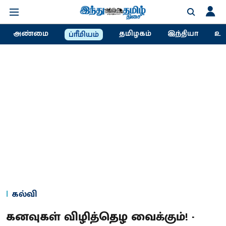
அண்மை
தமிழகம்
இந்தியா
உல
ப்ரீமியம்
கல்வி
கனவுகள் விழித்தெழ வைக்கும்! -