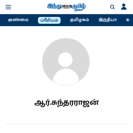
அண்மை
தமிழகம்
இந்தியா
உல
ப்ரீமியம்
ஆர்.சுந்தரராஜன்