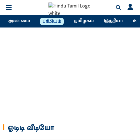
அண்மை
தமிழகம்
இந்தியா
உல
ப்ரீமியம்
ஓடிடி வீடியோ