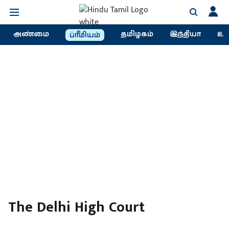
அண்மை
தமிழகம்
இந்தியா
உல
ப்ரீமியம்
The Delhi High Court