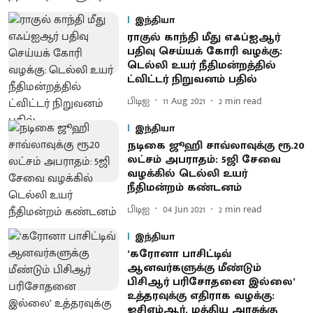
இந்தியா
ராகுல் காந்தி மீது எஃப்ஐஆர்
பதிவு செய்யக் கோரி வழக்கு:
டெல்லி உயர் நீதிமன்றத்தில்
ட்விட்டர் நிறுவனம் பதில்
பிடிஐ
11 Aug 2021
2
min read
இந்தியா
நடிகை ஜூஹி சாவ்லாவுக்கு ரூ.20
லட்சம் அபராதம்: 5ஜி சேவை
வழக்கில் டெல்லி உயர்
நீதிமன்றம் கண்டனம்
பிடிஐ
04 Jun 2021
2
min read
இந்தியா
‘கரோனா பாசிட்டிவ்
ஆனவர்களுக்கு மீண்டும்
பிசிஆர் பரிசோதனை இல்லை’
உத்தரவுக்கு எதிராக வழக்கு:
ஐசிஎம்ஆர், மத்திய அரசுக்கு