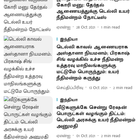
கோரி மனு: தேர்தல்
ஆணையத்துக்கு டெல்லி உயர்
நீதிமன்றம் நோட்டீஸ்
ஏஎன்ஐ
28 Oct 2021
1
min read
இந்தியா
டெல்லி காவல் ஆணையராக
அஸ்தானா நியமனம்; பிரகாஷ்
சிங் வழக்கில் உச்ச நீதிமன்ற
உத்தரவு மாநிலங்களுக்கு
மட்டுமே பொருந்தும்: உயர்
நீதிமன்றம் கருத்து
செய்திப்பிரிவு
13 Oct 2021
2
min read
இந்தியா
வீடுகளுக்கே சென்று ரேஷன்
பொருட்கள் வழங்கும் திட்டம்:
டெல்லி அரசுக்கு உயர் நீதிமன்றம்
அனுமதி
ஏஎன்ஐ
01 Oct 2021
2
min read