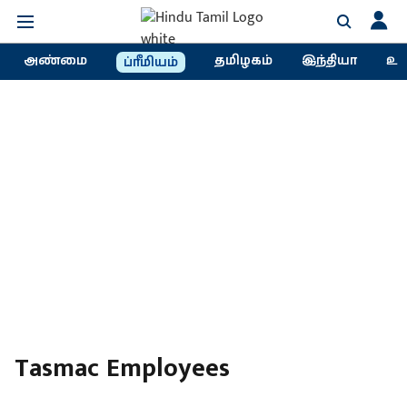
அண்மை
தமிழகம்
இந்தியா
உல
ப்ரீமியம்
Tasmac Employees