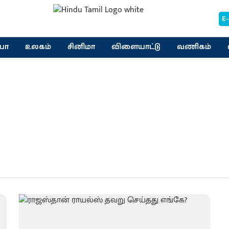
E
யா
உலகம்
சினிமா
விளையாட்டு
வணிகம்