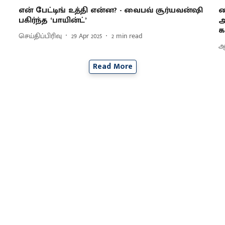
என் பேட்டிங் உத்தி என்ன? - வைபவ் சூர்யவன்ஷி
வ
பகிர்ந்த ‘பாயின்ட்’
அ
க
செய்திப்பிரிவு
29 Apr 2025
2
min read
ஆர
Read More