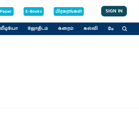
SIGN IN
-Paper
E-Books
பிரசுரங்கள்
மேலும்
வீடியோ
ஜோதிடம்
க்ரைம்
கல்வி