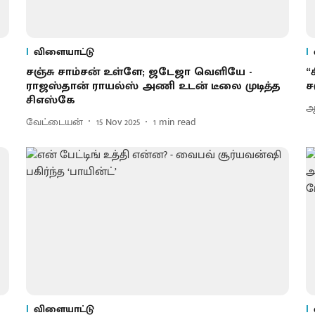
விளையாட்டு
சஞ்சு சாம்சன் உள்ளே; ஜடேஜா வெளியே -
“
ராஜஸ்தான் ராயல்ஸ் அணி உடன் டீலை முடித்த
ச
சிஎஸ்கே
ஆர
வேட்டையன்
15 Nov 2025
1
min read
விளையாட்டு