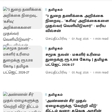
தமிழகம்
“3 துறை தணிக்கை அறிக்கை
நிறைவு... ‘கசிவு’ அறிக்கைகளை
முதல்வர் வெளியிடுவார்” - மரிய
வில்சன்
செய்திப்பிரிவு
07 Aug 2026
1
min read
தமிழகம்
சமூக நலன் - மகளிர் உரிமை
துறைக்கு ரூ.9,818 கோடி | தமிழக
பட்ஜெட் 2026-27
செய்திப்பிரிவு
05 Aug 2026
1
min read
தமிழகம்
‘அண்ணன் சீர்’ முதல்
ஏழைகளுக்கு ‘வெற்றி வீடு’
திட்டம் வரை: தவெக அரசின்