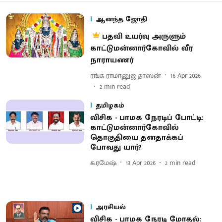
ஆனந்த ஜோதி
பதவி உயர்வு அருளும்
காட்டுமன்னார்கோவில் வீர
நாராயணர்
ரங்க ராமானுஜ தாஸன்
16 Apr 2026
2
min read
தமிழகம்
விசிக - பாமக நேரடிப் போட்டி:
காட்டுமன்னார்கோவில்
தொகுதியை தனதாக்கப்
போவது யார்?
க.ரமேஷ்
13 Apr 2026
2
min read
அரசியல்
விசிக - பாமக நேரடி மோதல்: