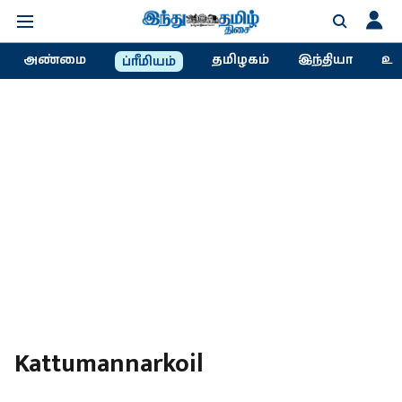
அண்மை
தமிழகம்
இந்தியா
உல
ப்ரீமியம்
Kattumannarkoil