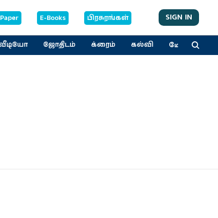
SIGN IN
-Paper
E-Books
பிரசுரங்கள்
மேலும்
வீடியோ
ஜோதிடம்
க்ரைம்
கல்வி