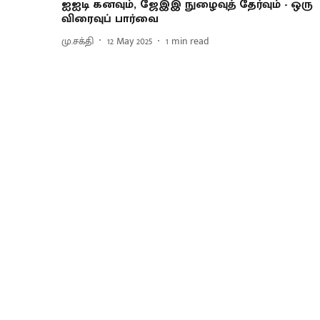
ஐஐடி கனவும், ஜேஇஇ நுழைவுத் தேர்வும் - ஒரு
விரைவுப் பார்வை
மு.சக்தி
12 May 2025
1
min read