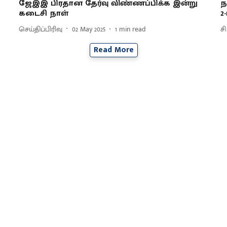
ஜேஇஇ பிர​தான தேர்வு விண்ணப்பிக்க இன்று
ந
கடைசி நாள்
2
செய்திப்பிரிவு
02 May 2025
1
min read
சி
Read More