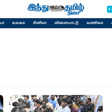
E
யா
உலகம்
சினிமா
விளையாட்டு
வணிகம்