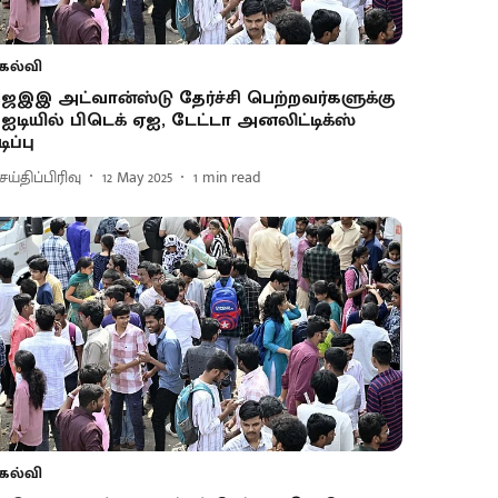
கல்வி
ெஇஇ அட்வான்ஸ்டு தேர்ச்சி பெற்றவர்களுக்கு
ஐடியில் பிடெக் ஏஐ, டேட்டா அனலிட்டிக்ஸ்
ிப்பு
ய்திப்பிரிவு
12 May 2025
1
min read
கல்வி