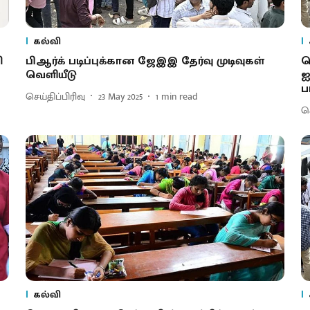
கல்வி
ி
பிஆர்க் படிப்புக்கான ஜேஇஇ தேர்வு முடிவுகள்
ஜ
வெளியீடு
ஐ
பட
செய்திப்பிரிவு
23 May 2025
1
min read
செ
கல்வி