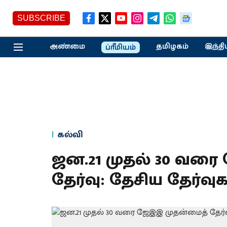
SUBSCRIBE
அண்மை
தமிழகம்
இந்தி
ப்ரீமியம்
கல்வி
ஜன.21 முதல் 30 வர
தேர்வு: தேசிய தேர்வ