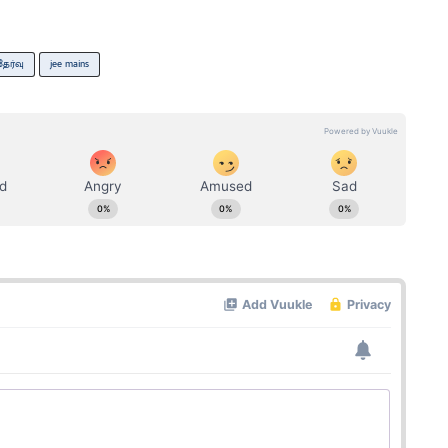
ேர்வு
jee mains