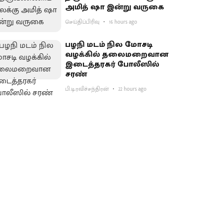
அமித் ஷா இன்று வருகை
செய்திப்பிரிவு
16 hours ago
பழநி மடம் நில மோசடி
வழக்கில் தலைமறைவான
இடைத்தரகர் போலீஸில்
சரண்
பி.டி.ரவிச்சந்திரன்
22 hours ago