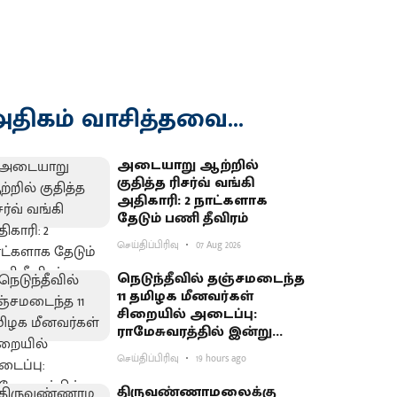
திகம் வாசித்தவை...
அடையாறு ஆற்றில்
குதித்த ரிசர்வ் வங்கி
அதிகாரி: 2 நாட்களாக
தேடும் பணி தீவிரம்
செய்திப்பிரிவு
07 Aug 2026
நெடுந்தீவில் தஞ்சமடைந்த
11 தமிழக மீனவர்கள்
சிறையில் அடைப்பு:
ராமேசுவரத்தில் இன்று
வேலைநிறுத்தம்
செய்திப்பிரிவு
19 hours ago
திருவண்ணாமலைக்கு