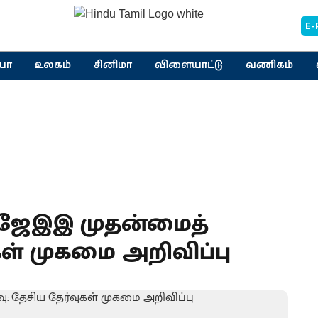
E-
யா
உலகம்
சினிமா
விளையாட்டு
வணிகம்
ை ஜேஇஇ முதன்மைத்
ுகள் முகமை அறிவிப்பு