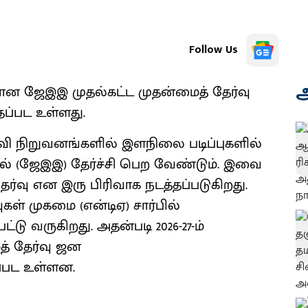
Follow Us
அ
்கான ஜேஇஇ முதல்கட்ட முதன்மைத் தேர்வு
தப்பட உள்ளது.
்வி நிறுவனங்களில் இளநிலை படிப்புகளில்
ல் (ஜேஇஇ) தேர்ச்சி பெற வேண்டும். இவை
ர்வு என இரு பிரிவாக நடத்தப்படுகிறது.
ுகள் முகமை (என்டிஏ) சார்பில்
டு வருகிறது. அதன்படி 2026-27-ம்
் தேர்வு ஜன
தப்பட உள்ளன.