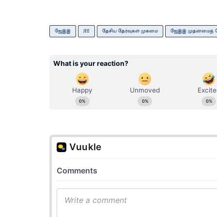
ஜேஇஇ
JEE
தேசிய தேர்வுகள் முகமை
ஜேஇஇ முதன்மைத் த