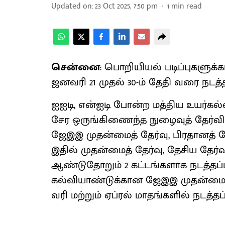
Updated on
:
23 Oct 2025, 7:50 pm
1
min read
சென்னை
: பொறியியல் படிப்புகளுக
ஜனவரி 21 முதல் 30-ம் தேதி வரை நடத்
ஐஐடி, என்ஐடி போன்ற மத்திய உயர்கல
சேர ஒருங்கிணைந்த நுழைவுத் தேர்வி
ஜேஇஇ முதன்மைத் தேர்வு, பிரதானத் தே
இதில் முதன்மைத் தேர்வு, தேசிய தேர்வ
ஆண்டுதோறும் 2 கட்டங்களாக நடத்தப்பட்
கல்வியாண்டுக்கான ஜேஇஇ முதன்மைத
வரி மற்றும் ஏப்ரல் மாதங்களில் நடத்