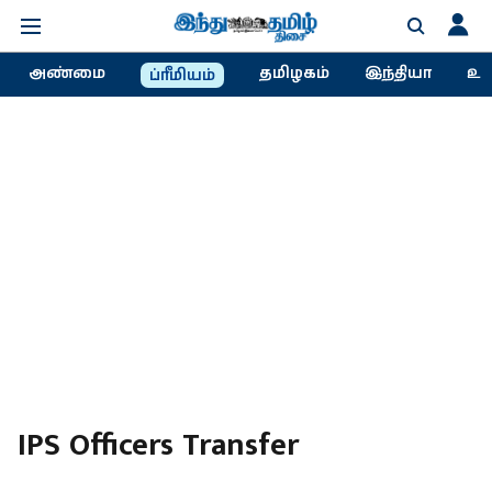
அண்மை
தமிழகம்
இந்தியா
உல
ப்ரீமியம்
IPS Officers Transfer