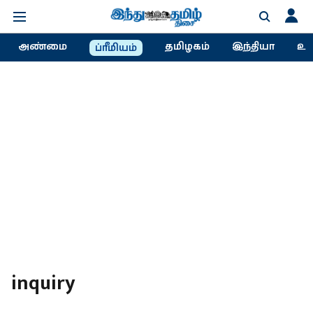
அண்மை
தமிழகம்
இந்தியா
உல
ப்ரீமியம்
inquiry