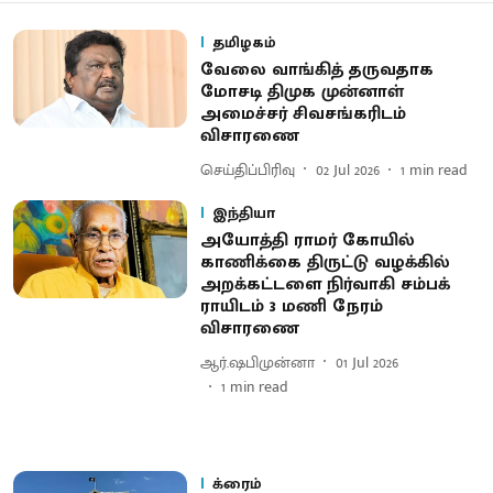
தமிழகம்
வேலை வாங்கித் தருவதாக
மோசடி திமுக முன்னாள்
அமைச்சர் சிவசங்கரிடம்
விசாரணை
செய்திப்பிரிவு
02 Jul 2026
1
min read
இந்தியா
அயோத்தி ராமர் கோயில்
காணிக்கை திருட்டு வழக்கில்
அறக்கட்​டளை நிர்வாகி சம்பக்
ராயிடம் 3 மணி நேரம்
விசாரணை
ஆர்.ஷபிமுன்னா
01 Jul 2026
1
min read
க்ரைம்