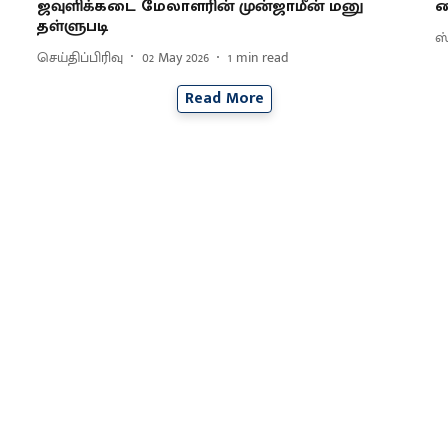
ஜவுளிக்​கடை மேலாளரின் முன்​ஜாமீன் மனு
தள்ளு​படி
ஸ்
செய்திப்பிரிவு
02 May 2026
1
min read
Read More