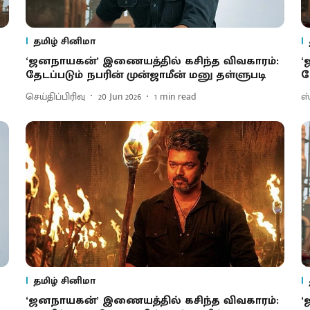
தமிழ் சினிமா
‘ஜனநாயகன்’ இணை​யத்​தில் கசிந்த விவ​காரம்:
‘
தேடப்​படும் நபரின் முன்ஜாமீன் மனு தள்ளுபடி
ப
செய்திப்பிரிவு
20 Jun 2026
1
min read
ஸ்
தமிழ் சினிமா
‘ஜனநாயகன்’ இணை​யத்​தில் கசிந்த விவ​காரம்:
‘