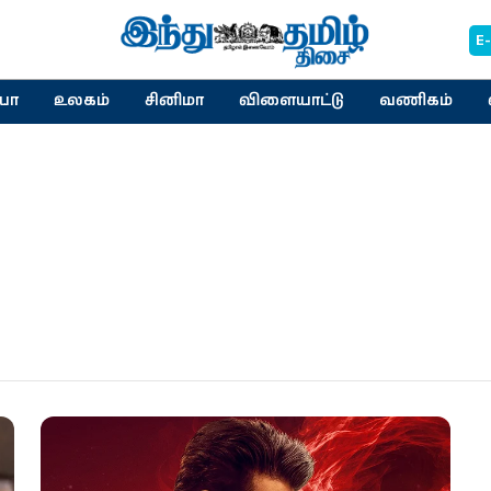
E
யா
உலகம்
சினிமா
விளையாட்டு
வணிகம்