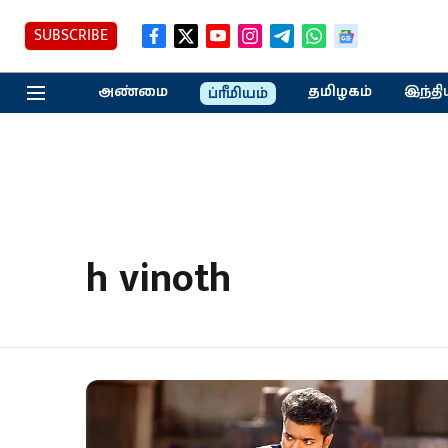
SUBSCRIBE
அண்மை
தமிழகம்
இந்தி
ப்ரீமியம்
h vinoth