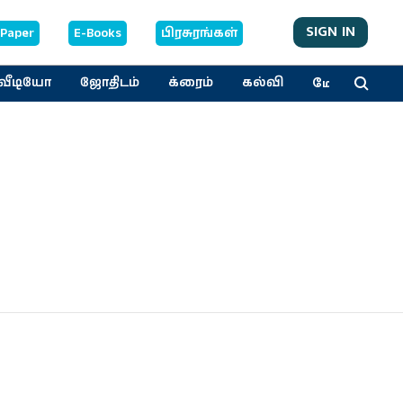
SIGN IN
-Paper
E-Books
பிரசுரங்கள்
மேலும்
வீடியோ
ஜோதிடம்
க்ரைம்
கல்வி