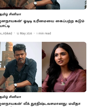
தமிழ் சினிமா
ஜனநாயகன்’ ஓடிடி உரிமையை கைப்பற்ற கடும்
ோட்டி
டார்க்கர்
12 May 2026
1
min read
தமிழ் சினிமா
ஜனநாயகன்’ லீக் துரதிஷ்டவசமானது: மமிதா