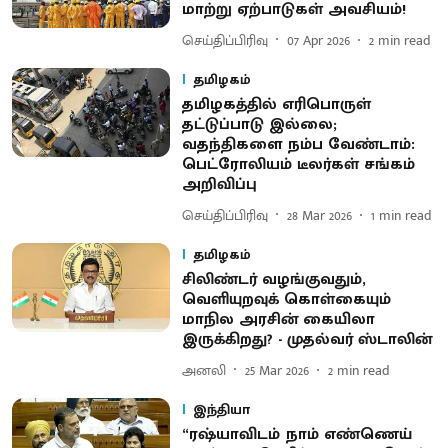
மாற்று ஏற்பாடுகள் அவசியம்!
செய்திப்பிரிவு
07 Apr 2026
2
min read
தமிழகம்
தமிழகத்தில் எரிபொருள்
தட்டுப்பாடு இல்லை;
வதந்திகளை நம்ப வேண்டாம்:
பெட்ரோலியம் டீலர்கள் சங்கம்
அறிவிப்பு
செய்திப்பிரிவு
28 Mar 2026
1
min read
தமிழகம்
சிலிண்டர் வழங்குவதும்,
வெளியுறவுக் கொள்கையும்
மாநில அரசின் கையிலா
இருக்கிறது? - முதல்வர் ஸ்டாலின்
அனலி
25 Mar 2026
2
min read
இந்தியா
“ரஷ்யாவிடம் நாம் எண்ணெய்