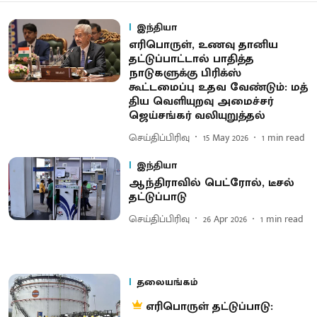
இந்தியா
எரிபொருள், உணவு தானி​ய
தட்டுப்பாட்​டால் பாதித்த
நாடுகளுக்கு பிரிக்ஸ்
கூட்டமைப்பு உதவ வேண்​டும்: மத்​
திய வெளியுறவு அமைச்சர்
ஜெய்சங்கர் வலியுறுத்​தல்
செய்திப்பிரிவு
15 May 2026
1
min read
இந்தியா
ஆந்திராவில் பெட்ரோல், டீசல்
தட்டுப்பாடு
செய்திப்பிரிவு
26 Apr 2026
1
min read
தலையங்கம்
எரிபொருள் தட்டுப்பாடு: