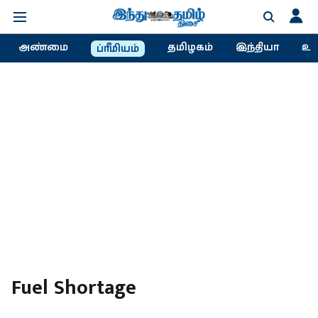
அண்மை
தமிழகம்
இந்தியா
உல
ப்ரீமியம்
Fuel Shortage