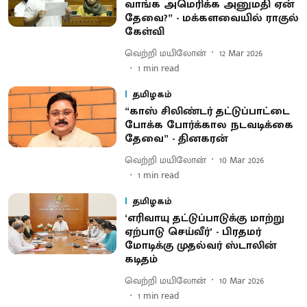
வாங்க அமெரிக்க அனுமதி ஏன்
தேவை?” - மக்களவையில் ராகுல்
கேள்வி
வெற்றி மயிலோன்
12 Mar 2026
1
min read
தமிழகம்
“காஸ் சிலிண்டர் தட்டுப்பாட்டை
போக்க போர்க்கால நடவடிக்கை
தேவை” - தினகரன்
வெற்றி மயிலோன்
10 Mar 2026
1
min read
தமிழகம்
‘எரிவாயு தட்டுப்பாடுக்கு மாற்று
ஏற்பாடு செய்வீர்’ - பிரதமர்
மோடிக்கு முதல்வர் ஸ்டாலின்
கடிதம்
வெற்றி மயிலோன்
10 Mar 2026
1
min read