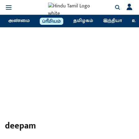
அண்மை
தமிழகம்
இந்தியா
உல
ப்ரீமியம்
deepam