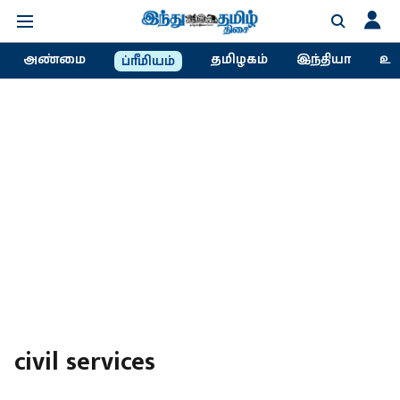
அண்மை
தமிழகம்
இந்தியா
உல
ப்ரீமியம்
civil services