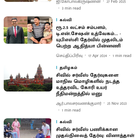
ஜி.கோபாலகிருஷ்ணன்
27 Feb 2025
3
min read
கல்வி
ரூ.2.5 லட்சம் சம்பளம்,
டி.என்.சேஷன் உத்வேகம்... -
யுபிஎஸ்சி தேர்வில் முதலிடம்
பெற்ற ஆதித்யா பின்னணி
செய்திப்பிரிவு
17 Apr 2024
1
min read
தமிழகம்
சிவில் சர்வீஸ் தேர்வுகளை
மாநில மொழிகளில் நடத்த
உத்தரவிட கோரி உயர்
நீதிமன்றத்தில் மனு
ஆர்.பாலசரவணக்குமார்
25 Nov 2023
1
min read
கல்வி
சிவில் சர்வீஸ் பணிக்கான
முதல்நிலைத் தேர்வு: வினாத்தாள்