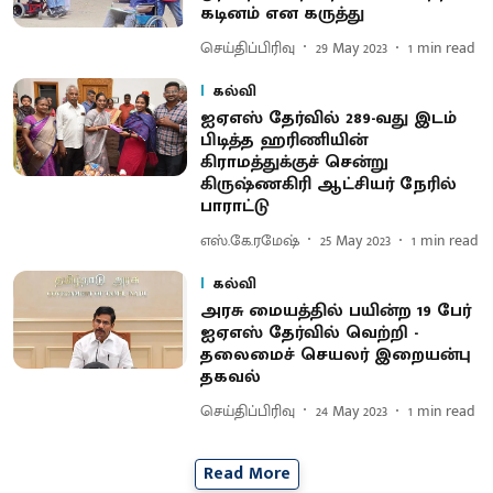
கடினம் என கருத்து
செய்திப்பிரிவு
29 May 2023
1
min read
கல்வி
ஐஏஎஸ் தேர்வில் 289-வது இடம்
பிடித்த ஹரிணியின்
கிராமத்துக்குச் சென்று
கிருஷ்ணகிரி ஆட்சியர் நேரில்
பாராட்டு
எஸ்.கே.ரமேஷ்
25 May 2023
1
min read
கல்வி
அரசு மையத்தில் பயின்ற 19 பேர்
ஐஏஎஸ் தேர்வில் வெற்றி -
தலைமைச் செயலர் இறையன்பு
தகவல்
செய்திப்பிரிவு
24 May 2023
1
min read
Read More