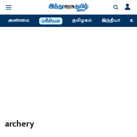
அண்மை
தமிழகம்
இந்தியா
உல
ப்ரீமியம்
archery