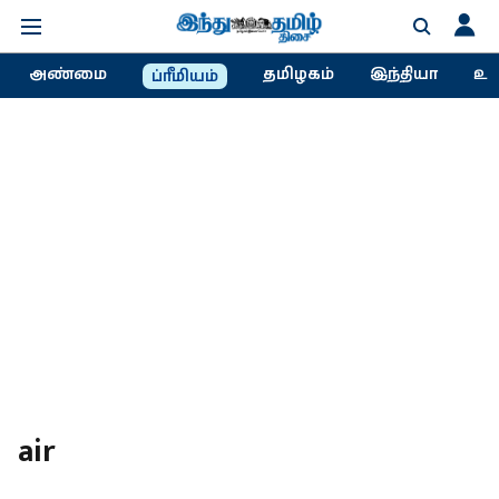
அண்மை
தமிழகம்
இந்தியா
உல
ப்ரீமியம்
air