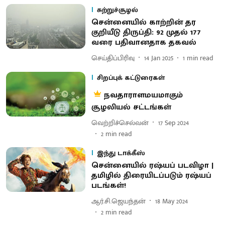
சுற்றுச்சூழல்
சென்னையில் காற்றின் தர
குறியீடு திருப்தி: 92 முதல் 177
வரை பதிவானதாக தகவல்
செய்திப்பிரிவு
14 Jan 2025
1
min read
சிறப்புக் கட்டுரைகள்
நவ​தா​ராளமய​மாகும்
சூழலியல் சட்டங்கள்
வெற்றிச்செல்வன்
17 Sep 2024
2
min read
இந்து டாக்கீஸ்
சென்னையில் ரஷ்யப் படவிழா |
தமிழில் திரையிடப்படும் ரஷ்யப்
படங்கள்!
ஆர்.சி.ஜெயந்தன்
18 May 2024
2
min read